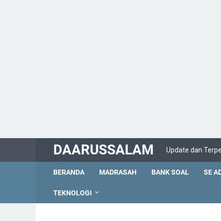
DAARUSSALAM
Update dan Terp
BERANDA
MADRASAH
BANK SOAL
SE A
TEKNOLOGI