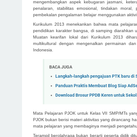
mengembangkan aspek kebugaran jasmani, keterampil
penalaran, stabilitas emosional, tindakan moral
pembekalan pengalaman belajar menggunakan aktivitas
Kurikulum 2013 menekankan bahwa mata pelajara
pendidikan karakter bangsa, di samping diarahkan
Muatan kearifan lokal dari Kurikulum 2013 di
multikultural dengan mengenalkan permainan dan
Indonesia.
BACA JUGA
Langkah-langkah pengajuan PTK baru di
Panduan Praktis Membuat Blog Siap AdS
Download Brosur PPDB Keren untuk Sekol
Mata Pelajaran PJOK untuk Kelas VII SMP/MTs yang 
PJOK bukan berisi materi aktivitas yang dirancang h
mata pelajaran yang membaginya menjadi pengetahua
Terampil berolahraga bukan berarti peserta didik d