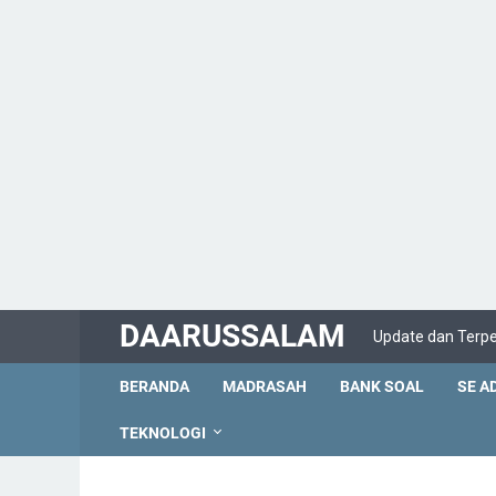
DAARUSSALAM
Update dan Terp
BERANDA
MADRASAH
BANK SOAL
SE A
TEKNOLOGI