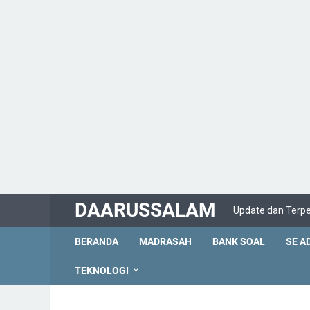
DAARUSSALAM
Update dan Terp
BERANDA
MADRASAH
BANK SOAL
SE A
TEKNOLOGI