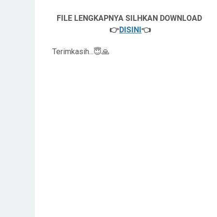
FILE LENGKAPNYA SILHKAN DOWNLOAD
👉
DISINI
👈
Terimkasih...😇🙏