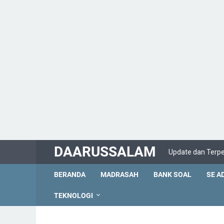
DAARUSSALAM
Update dan Terp
BERANDA
MADRASAH
BANK SOAL
SE A
TEKNOLOGI