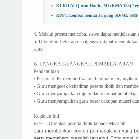
KI-KD Al-Quran Hadits MI (KMA 183) Ter
RPP 1 Lembar semua Jenjang SD/MI, SM
4. Melalui proses mencoba, siswa dapat menjelaskan si
5. Diberikan beberapa soal, siswa dapat menentukan
sama
B. LANGKAH-LANGKAH PEMBELAJARAN
Pendahuluan
• Peserta didik memberi salam, berdoa, menyanyikan 
• Guru mengecek kehadiran peserta didik dan memberi
• Guru menyampaikan tujuan dan manfaat pembelajara
• Guru menyampaikan garis besar cakupan materi da
Kegiatan Inti
Fase 1: Orientasi peserta didik kepada Masalah
Guru memberikan contoh permasalahan yang be
serta memahami masalah tersebut. Coba amati g