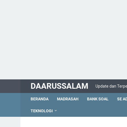
DAARUSSALAM
Update dan Terp
BERANDA
MADRASAH
BANK SOAL
SE A
TEKNOLOGI