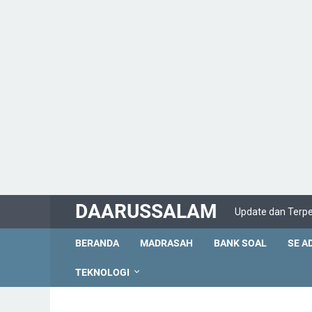
DAARUSSALAM
Update dan Terp
BERANDA
MADRASAH
BANK SOAL
SE A
TEKNOLOGI